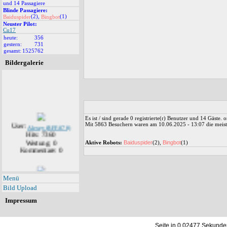
und 14 Passagiere
Blinde Passagiere:
(2),
(1)
Baiduspider
Bingbot
Neuster Pilot:
Cu17
heute:
356
gestern:
731
gesamt:
1525762
Bildergalerie
Es ist / sind gerade 0 registrierte(r) Benutzer und 14 Gäste.
User:
Alexey (RFF-078)
Mit 5863 Besuchern waren am 10.06.2025 - 13:07 die meiste
Hits: 7360
Wertung: 0
Aktive Robots:
Baiduspider
(2),
Bingbot
(1)
Kommentare: 0
User:
Alexey (RFF-078)
Menü
Hits: 7141
Bild Upload
Wertung: 0
Impressum
Kommentare: 1
Seite in 0.02477 Sekunde