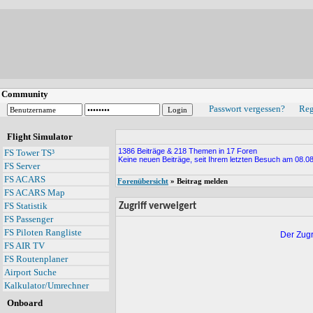
Community
Passwort vergessen?
Reg
Flight Simulator
1386 Beiträge & 218 Themen in 17 Foren
FS Tower TS³
Keine neuen Beiträge, seit Ihrem letzten Besuch am 08.08
FS Server
FS ACARS
Forenübersicht
» Beitrag melden
FS ACARS Map
FS Statistik
Zugriff verweigert
FS Passenger
FS Piloten Rangliste
Der Zugr
FS AIR TV
FS Routenplaner
Airport Suche
Kalkulator/Umrechner
Onboard