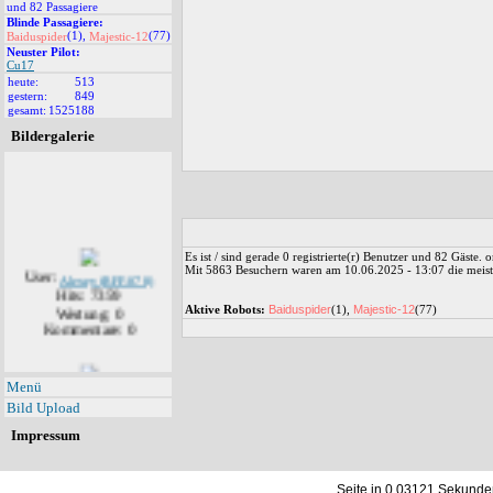
und 82 Passagiere
Blinde Passagiere:
(1),
(77)
Baiduspider
Majestic-12
Neuster Pilot:
Cu17
heute:
513
gestern:
849
gesamt:
1525188
Bildergalerie
Es ist / sind gerade 0 registrierte(r) Benutzer und 82 Gäste.
User:
Alexey (RFF-078)
Mit 5863 Besuchern waren am 10.06.2025 - 13:07 die meiste
Hits: 7359
Wertung: 0
Aktive Robots:
Baiduspider
(1),
Majestic-12
(77)
Kommentare: 0
User:
Menü
Alexey (RFF-078)
Hits: 7139
Bild Upload
Wertung: 0
Impressum
Kommentare: 1
Seite in 0.03121 Sekunde