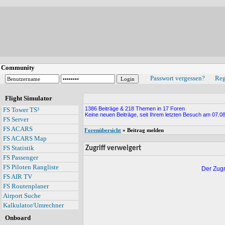
Community
Passwort vergessen?
Reg
Flight Simulator
1386 Beiträge & 218 Themen in 17 Foren
FS Tower TS³
Keine neuen Beiträge, seit Ihrem letzten Besuch am 07.08
FS Server
FS ACARS
Forenübersicht
» Beitrag melden
FS ACARS Map
FS Statistik
Zugriff verweigert
FS Passenger
FS Piloten Rangliste
Der Zugr
FS AIR TV
FS Routenplaner
Airport Suche
Kalkulator/Umrechner
Onboard