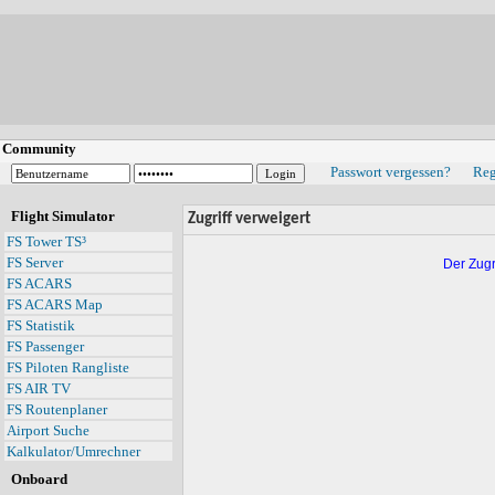
Community
Passwort vergessen?
Reg
Flight Simulator
Zugriff verweigert
FS Tower TS³
FS Server
Der Zugr
FS ACARS
FS ACARS Map
FS Statistik
FS Passenger
FS Piloten Rangliste
FS AIR TV
FS Routenplaner
Airport Suche
Kalkulator/Umrechner
Onboard