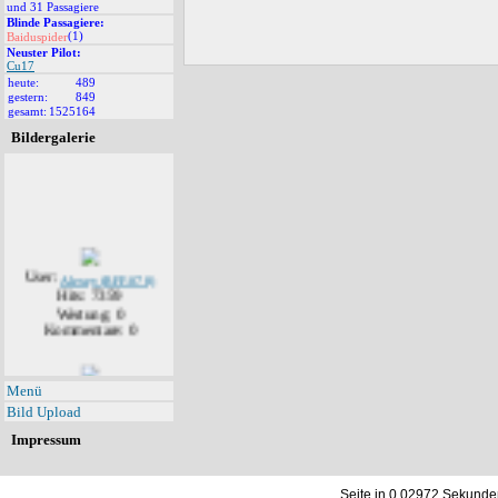
und 31 Passagiere
Blinde Passagiere:
(1)
Baiduspider
Neuster Pilot:
Cu17
heute:
489
gestern:
849
gesamt:
1525164
Bildergalerie
User:
Alexey (RFF-078)
Hits: 7359
Wertung: 0
Kommentare: 0
User:
Alexey (RFF-078)
Menü
Hits: 7139
Bild Upload
Wertung: 0
Kommentare: 1
Impressum
Seite in 0.02972 Sekunde