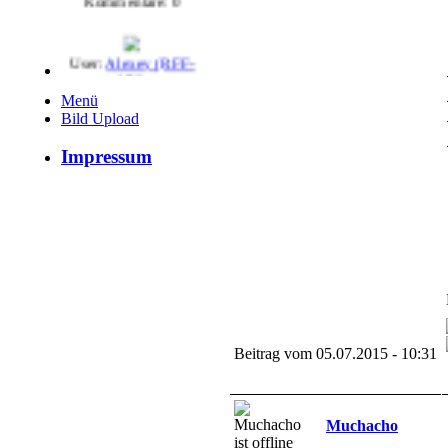
User:
Alexey (RFF-
078)
Hits: 7143
Wertung: 0
Menü
Kommentare: 1
Bild Upload
Impressum
User:
Alexey (RFF-
078)
Hits: 6258
Wertung: 0
Kommentare: 0
User:
General5274
Hits: 5653
Wertung: 0
Beitrag vom 05.07.2015 - 10:31
Kommentare: 0
Muchacho