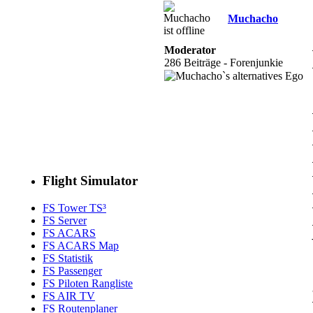
Muchacho
Moderator
286 Beiträge - Forenjunkie
Flight Simulator
FS Tower TS³
FS Server
FS ACARS
FS ACARS Map
FS Statistik
FS Passenger
FS Piloten Rangliste
FS AIR TV
FS Routenplaner