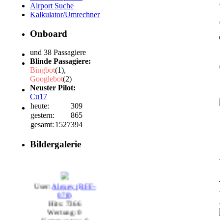
Airport Suche
Kalkulator/Umrechner
Onboard
und 38 Passagiere
Blinde Passagiere:
Bingbot
(1),
Googlebot
(2)
Neuster Pilot:
Cu17
heute:
309
gestern:
865
gesamt:
1527394
Bildergalerie
User:
Alexey (RFF-
078)
Hits: 7366
Wertung: 0
Kommentare: 0