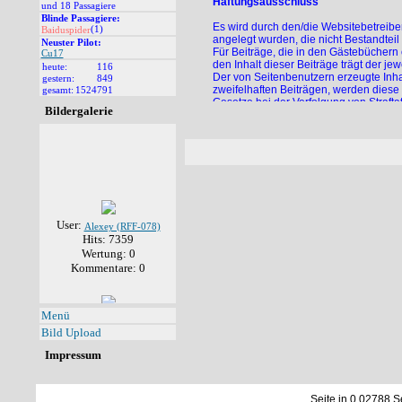
Haftungsausschluss
und 18 Passagiere
Blinde Passagiere:
Es wird durch den/die Websitebetreiber
(1)
Baiduspider
angelegt wurden, die nicht Bestandteil 
Neuster Pilot:
Für Beiträge, die in den Gästebüchern
Cu17
den Inhalt dieser Beiträge trägt der jewe
heute:
116
Der von Seitenbenutzern erzeugte Inhal
gestern:
849
zweifelhaften Beiträgen, werden diese 
gesamt:
1524791
Gesetze bei der Verfolgung von Strafta
Bildergalerie
Es wird jeder Seitenbenutzer dazu ange
Seitenbenutzern verfasst worden sind, 
Der/die Seitenbetreiber behält/behalte
Inhalt des Onlineangebotes
Der Autor übernimmt keinerlei Gewähr fü
Schäden materieller oder ideeller Art 
User:
Alexey (RFF-078)
Informationen verursacht wurden sind g
Hits: 7359
sind freibleibend und unverbindlich. 
Wertung: 0
löschen oder die Veröffentlichung zeitw
Kommentare: 0
Urheber- und Kennzeichenrecht
Der Autor ist bestrebt, in allen Publi
User:
Menü
Tondokumente, Videosequenzen und Tex
Alexey (RFF-078)
genannten und ggf. durch Dritte gesc
Hits: 7138
Bild Upload
jeweiligen eingetragenen Eigentümer. A
Wertung: 0
veröffentlichte, vom Autor selbst erst
Impressum
Kommentare: 1
anderen elektronischen oder gedruckte
Seite in 0.02788 