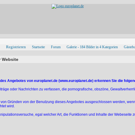
Registrieren
Startseite
Forum
Galerie - 184 Bilder in 4 Kategorien
Gästeb
r Website
 des Angebotes von europlanet.de (www.europlanet.de) erkennen Sie die folg
eiträge oder Nachrichten zu verfassen, die pornografische, obszöne, Gewaltverherrl
on Gründen von der Benutzung dieses Angebotes ausgeschlossen werden, wenn di
tet wird.
anipulationsversuche, egal welcher Art, die Funktionen und Inhalte der Webeseite z