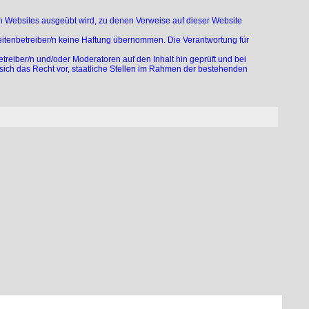
von Websites ausgeübt wird, zu denen Verweise auf dieser Website
eitenbetreiber/n keine Haftung übernommen. Die Verantwortung für
treiber/n und/oder Moderatoren auf den Inhalt hin geprüft und bei
 sich das Recht vor, staatliche Stellen im Rahmen der bestehenden
 diese Richtlinien aktiv zu unterstützen. Sofern Beiträge von
linien zu verhängen.
nformationen. Haftungsansprüche gegen den Autor, welche sich auf
 bzw. durch die Nutzung fehlerhafter und unvollständiger
iches oder grob fahrlässiges Verschulden vorliegt. Alle Angebote
bot ohne gesonderte Ankündigung zu verändern, zu ergänzen, zu
 und Texte zu beachten, von ihm selbst erstellte Grafiken,
 Texte zurückzugreifen. Alle innerhalb des Internetangebotes
des jeweils gültigen Kennzeichenrechts und den Besitzrechten der
chen nicht durch Rechte Dritter geschützt sind! Das Copyright für
ndung solcher Grafiken, Tondokumente, Videosequenzen und Texte in