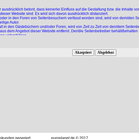
 ausdrücklich betont, dass keinerlei Einfluss auf die Gestaltung bzw. die Inhalte 
dieser Website sind. Es wird sich davon ausdrücklich distanziert.
 oder in den Foren von Seitenbesuchern verfasst worden sind, wird von dem/den S
ilige Autor.
t in den Gästebüchern und/oder Foren, wird von Zeit zu Zeit von den/dem Seitenbe
aus dem Angebot dieser Website entfernt. Der/die Seitenbetreiber behält/behalten
ten unterstützen.
halten, den/die Seitenbetreiber aktiv bei Verstößen oder Zuwiderhandlungen gegen
die einer Prüfung durch den/die Seitenbetreiber bedürfen.
n sich das Recht vor, virtuelles Hausverbot bei Zuwiderhandlung gegen diese Richt
r die Aktualität, Korrektheit, Vollständigkeit oder Qualität der bereitgestellten I
beziehen, die durch die Nutzung oder Nichtnutzung der dargebotenen Informationen
rundsätzlich ausgeschlossen, sofern seitens des Autors kein nachweislich vorsätzl
Der Autor behält es sich ausdrücklich vor, Teile der Seiten oder das gesamte Ange
eise oder endgültig einzustellen.
kationen die Urheberrechte der verwendeten Grafiken, Tondokumente, Videosequenzen
te zu benutzen oder auf lizenzfreie Grafiken, Tondokumente, Videosequenzen und
hützten Marken- und Warenzeichen unterliegen uneingeschränkt den Bestimmungen 
llein aufgrund der bloßen Nennung ist nicht der Schluss zu ziehen, dass Markenzei
ellte Objekte bleibt allein beim Autor der Seiten. Eine Vervielfältigung oder Verwe
n Publikationen ist ohne ausdrückliche Zustimmung des Autors nicht gestattet.
Sekunden generiert
europlanet.de © 2017