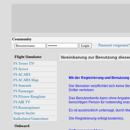
Community
Passwort vergessen?
Flight Simulator
Vereinbarung zur Benutzung diese
FS Tower TS³
FS Server
FS ACARS
Mit der Registrierung und Benutzung
FS ACARS Map
FS Statistik
Der Benutzer verpflichtet sich keine B
Dritter verletzen.
FS Passenger
FS Piloten Rangliste
Das Benutzerkonto kann ohne Angabe v
FS AIR TV
berechtigen Person für notwendig erach
FS Routenplaner
Es ist ausdrücklich untersagt, durch M
Airport Suche
Die Registrierung erfolgt kostenlos.
Kalkulator/Umrechner
Onboard