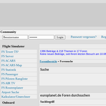
Community
Passwort vergessen?
Reg
Flight Simulator
1386 Beiträge & 218 Themen in 17 Foren
FS Tower TS³
Keine neuen Beiträge, seit Ihrem letzten Besuch am 10.08
FS Server
FS ACARS
Forenübersicht
» Forensuche
FS ACARS Map
FS Statistik
Suche
FS Passenger
FS Piloten Rangliste
FS AIR TV
FS Routenplaner
Airport Suche
europlanet.de Foren durchsuchen
Kalkulator/Umrechner
Suchbegriff
Onboard