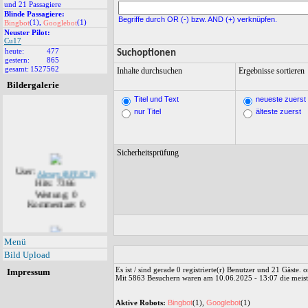
und 21 Passagiere
Blinde Passagiere:
Begriffe durch OR (-) bzw. AND (+) verknüpfen.
(1),
(1)
Bingbot
Googlebot
Neuster Pilot:
Cu17
heute:
477
Suchoptionen
gestern:
865
gesamt:
1527562
Inhalte durchsuchen
Ergebnisse sortieren
Bildergalerie
Titel und Text
neueste zuerst
nur Titel
älteste zuerst
Sicherheitsprüfung
User:
Alexey (RFF-078)
Hits: 7366
Wertung: 0
Kommentare: 0
User:
Alexey (RFF-078)
Menü
Hits: 7143
Bild Upload
Wertung: 0
Es ist / sind gerade 0 registrierte(r) Benutzer und 21 Gäste.
Kommentare: 1
Impressum
Mit 5863 Besuchern waren am 10.06.2025 - 13:07 die meiste
Aktive Robots:
Bingbot
(1),
Googlebot
(1)