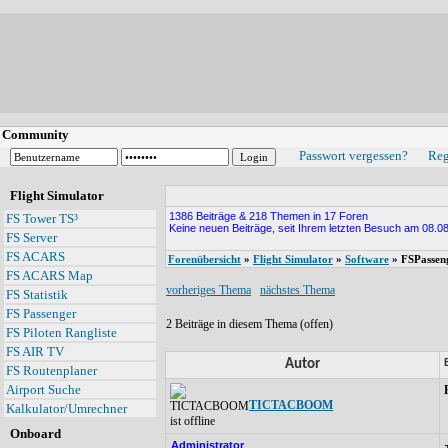
Community
Passwort vergessen?
Reg
Flight Simulator
1386 Beiträge & 218 Themen in 17 Foren
FS Tower TS³
Keine neuen Beiträge, seit Ihrem letzten Besuch am 08.08
FS Server
FS ACARS
Forenübersicht
»
Flight Simulator
»
Software
» FSPassen
FS ACARS Map
vorheriges Thema
nächstes Thema
FS Statistik
FS Passenger
2 Beiträge in diesem Thema (offen)
FS Piloten Rangliste
FS AIR TV
Autor
FS Routenplaner
Airport Suche
TICTACBOOM
Kalkulator/Umrechner
Onboard
Administrator