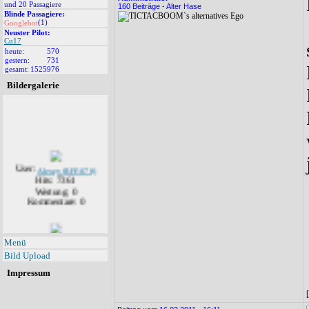
und 20 Passagiere
160 Beiträge - Alter Hase
Blinde Passagiere:
(1)
Googlebot
Neuster Pilot:
Cu17
heute:
570
gestern:
731
gesamt:
1525976
Bildergalerie
User:
Alexey (RFF-078)
Hits: 7361
Wertung: 0
Kommentare: 0
User:
Alexey (RFF-078)
Menü
Hits: 7142
Bild Upload
Wertung: 0
Kommentare: 1
Impressum