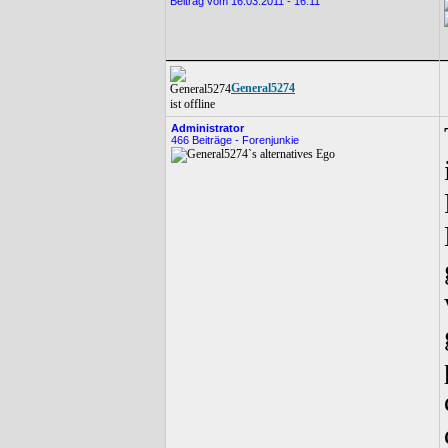
User:
Beitrag vom 16.03.2011 - 16:11
Alexey (RFF-078)
Hits: 6256
Wertung: 0
Kommentare: 0
General5274
User:
General5274
Hits: 5651
Administrator
Wertung: 0
466 Beiträge - Forenjunkie
Kommentare: 0