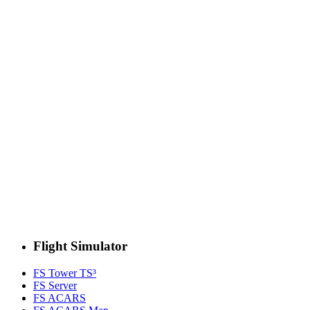
Flight Simulator
FS Tower TS³
FS Server
FS ACARS