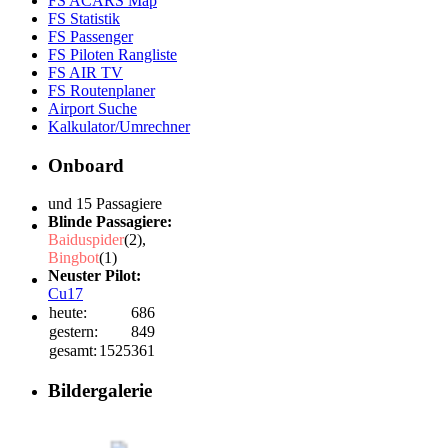
FS ACARS Map
FS Statistik
FS Passenger
FS Piloten Rangliste
FS AIR TV
FS Routenplaner
Airport Suche
Kalkulator/Umrechner
Onboard
und 15 Passagiere
Blinde Passagiere:
Baiduspider
(2),
Bingbot
(1)
Neuster Pilot:
Cu17
heute:
686
gestern:
849
gesamt:
1525361
Bildergalerie