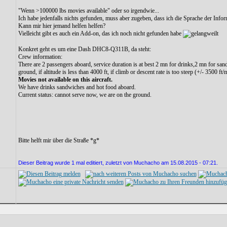
"Wenn >100000 lbs movies available" oder so irgendwie...
Ich habe jedenfalls nichts gefunden, muss aber zugeben, dass ich die Sprache der Info
Kann mir hier jemand helfen helfen?
Vielleicht gibt es auch ein Add-on, das ich noch nicht gefunden habe
Konkret geht es um eine Dash DHC8-Q311B, da steht:
Crew information:
There are 2 passengers aboard, service duration is at best 2 mn for drinks,2 mn for sa
ground, if altitude is less than 4000 ft, if climb or descent rate is too steep (+/- 3500 f
Movies not available on this aircraft.
We have drinks sandwiches and hot food aboard.
Current status: cannot serve now, we are on the ground.
Bitte helft mir über die Straße *g*
Dieser Beitrag wurde 1 mal editiert, zuletzt von Muchacho am 15.08.2015 - 07:21.