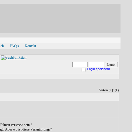
uch
FAQ's
Kontakt
Login speichern
Seiten
(1):
(1)
ilmen versteckt sein !
gt. Aber wo ist diese Verknüpfung??