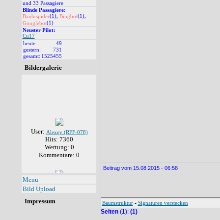
und 33 Passagiere
Blinde Passagiere:
(1),
(1),
Baiduspider
Bingbot
(1)
Googlebot
Neuster Pilot:
Cu17
heute:
49
gestern:
731
gesamt:
1525455
Bildergalerie
User:
Alexey (RFF-078)
Hits: 7360
Wertung: 0
Kommentare: 0
Beitrag vom 15.08.2015 - 06:58
Menü
User:
Alexey (RFF-078)
Hits: 7140
Bild Upload
Wertung: 0
Impressum
-
Baumstruktur
Signaturen verstecken
Kommentare: 1
Seiten
(1):
(1)