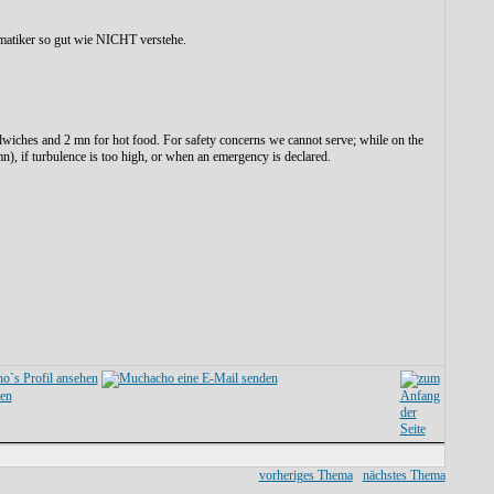
rmatiker so gut wie NICHT verstehe.
ndwiches and 2 mn for hot food. For safety concerns we cannot serve; while on the
t/mn), if turbulence is too high, or when an emergency is declared.
vorheriges Thema
nächstes Thema