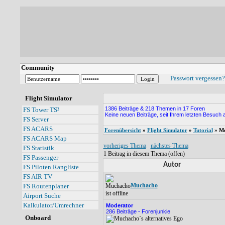
Community
Passwort vergessen?
Flight Simulator
1386 Beiträge & 218 Themen in 17 Foren
FS Tower TS³
Keine neuen Beiträge, seit Ihrem letzten Besuch 
FS Server
FS ACARS
Forenübersicht
»
Flight Simulator
»
Tutorial
» Mo
FS ACARS Map
vorheriges Thema
nächstes Thema
FS Statistik
1 Beitrag in diesem Thema (offen)
FS Passenger
Autor
FS Piloten Rangliste
FS AIR TV
Muchacho
FS Routenplaner
Airport Suche
Kalkulator/Umrechner
Moderator
286 Beiträge - Forenjunkie
Onboard