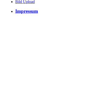
Bild Upload
Impressum
User:
Alexey (RFF-
078)
Hits: 6253
Wertung: 0
Kommentare: 0
User:
General5274
Hits: 5651
Wertung: 0
Kommentare: 0