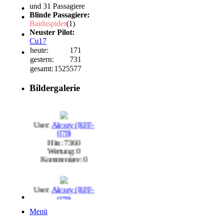
und 31 Passagiere
Blinde Passagiere:
Baiduspider
(1)
Neuster Pilot:
Cu17
heute:
171
gestern:
731
gesamt:
1525577
Bildergalerie
User:
Alexey (RFF-
078)
Hits: 7360
Wertung: 0
Kommentare: 0
User:
Alexey (RFF-
078)
Hits: 7141
Wertung: 0
Menü
Kommentare: 1