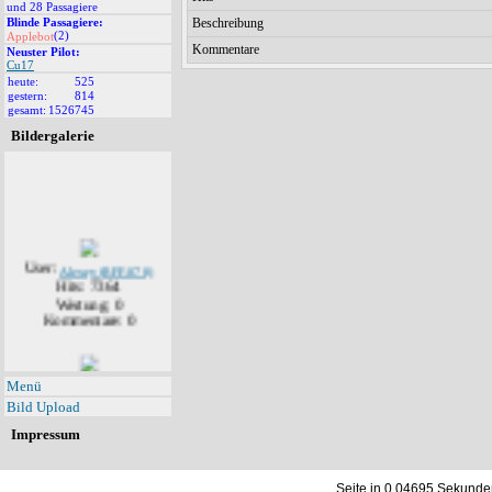
und 28 Passagiere
Beschreibung
Blinde Passagiere:
(2)
Applebot
Kommentare
Neuster Pilot:
Cu17
heute:
525
gestern:
814
gesamt:
1526745
Bildergalerie
User:
Alexey (RFF-078)
Hits: 7364
Wertung: 0
Kommentare: 0
User:
Alexey (RFF-078)
Menü
Hits: 7142
Bild Upload
Wertung: 0
Kommentare: 1
Impressum
Seite in 0.04695 Sekunde
User: