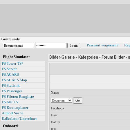
Community
Passwort vergessen?
Reg
Flight Simulator
Bilder-Galerie
Kategorien
Forum Bilder
»
»
» B
FS Tower TS³
FS Server
FS ACARS
FS ACARS Map
FS Statistik
FS Passenger
Name
FS Piloten Rangliste
FS AIR TV
FS Routenplaner
Facebook
Airport Suche
User
Kalkulator/Umrechner
Datum
Onboard
Hits